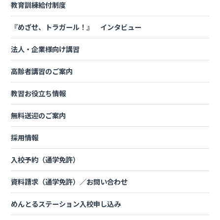
許・中型免許・大型二種・普通二種
の取得要件が特別な教習を受
教育訓練給付制度
講することにより、その
年齢条件および経験値年数条件
が引き下
げられることになりました。
『めざせ、トラガール！』 インタビュー
その特別な教習を「受験資格特例教習」といいます。
法人・企業様向け講習
高齢者講習のご案内
教習お役立ち情報
無料送迎のご案内
採用情報
入校予約（通学免許）
資料請求（通学免許）／お問い合わせ
めんとるステーション入校申し込み