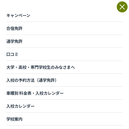
Skip
to
content
キャンペーン
合宿免許
車種別 料金表・入校カレンダ
ー
通学免許
口コミ
受験資格特例教習
大学・高校・専門学校生のみなさまへ
入校の予約方法（通学免許）
特例教習はプロドライバーにな
車種別 料金表・入校カレンダー
る近道です。
入校カレンダー
第二種免許、大型免許及び中型免許取得時には、一定の年齢要件
や運転免許保有年数要件があります。
学校案内
２０２２年５月１３日施行の道路交通法の改正に伴い、
大型免