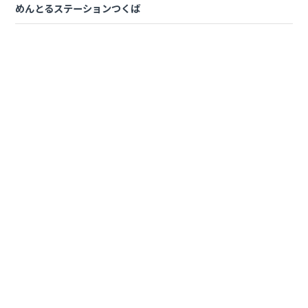
めんとるステーションつくば
入校のご予約フォームはこちら
受験資格特例教習料金表（税込）
●学生割引・グループ割引・マイカー割引・卒業生割引適用致し
ます。
所持免許
マイスケジュールコース
年齢課程＆経験課程
¥357,170
経験課程
¥307,890
年齢課程
¥77,880
所持免許
おまかせスケジュールコース
年齢課程＆経験課程
¥350,570
経験課程
¥301,290
年齢課程
¥71,280