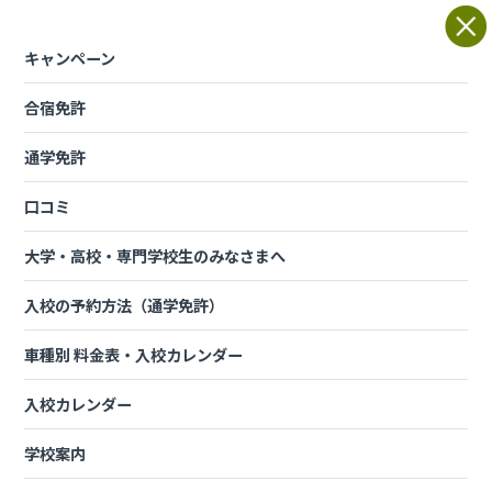
Skip
to
content
キャンペーン
合宿免許
車種別 料金表・入校カレンダ
ー
通学免許
口コミ
準中型車・大型特殊・けん引セット教
大学・高校・専門学校生のみなさまへ
習料金
入校の予約方法（通学免許）
車種別 料金表・入校カレンダー
入校のご予約フォームはこちら
入校カレンダー
【セット教習】準中型＋大型特殊（税込）
学校案内