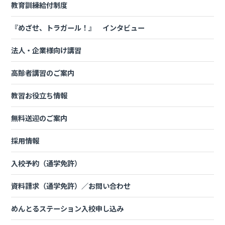
教育訓練給付制度
『めざせ、トラガール！』 インタビュー
法人・企業様向け講習
所持免許
マイスケジュールコース
高齢者講習のご案内
普通車MT
¥223,850
普通車AT
¥244,970
教習お役立ち情報
二輪車
¥365,970
無料送迎のご案内
大型特殊
¥328,570
普通二種ＭＴ
¥199,760
採用情報
普通二種ＡＴ
¥220,880
所持免許
おまかせスケジュールコース
入校予約（通学免許）
普通車MT
¥217,250
普通車AT
¥238,370
資料請求（通学免許）／お問い合わせ
二輪車
¥359,370
めんとるステーション入校申し込み
大型特殊
¥321,970
普通二種ＭＴ
¥193,160