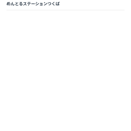
めんとるステーションつくば
普通二種ＡＴ
¥214,280
【セット教習】準中型＋けん引（税込）
所持免許
マイスケジュールコース
普通車MT
¥259,490
普通車AT
¥280,610
二輪車
¥401,610
大型特殊
¥364,210
普通二種ＭＴ
¥235,400
普通二種ＡＴ
¥256,520
所持免許
おまかせスケジュールコース