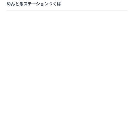
うかがいながら、当校スタッフが教習プランを作成。教習
めんとるステーションつくば
開始前に卒業までのスケジュールが全て決まり、卒業日や
卒業までの道筋が見えるようになります。
お客様ご自身での
教習予約や、キャンセル待ちも一切不
要。
早く、楽しく、安心に免許をとるなら「けんなん」で
す！