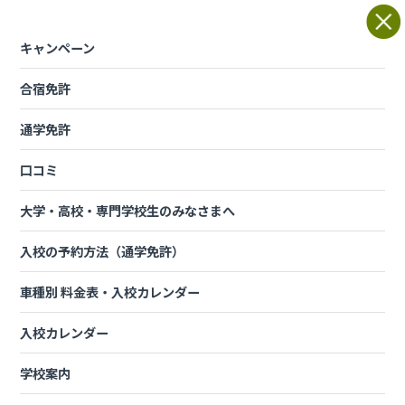
Skip
to
content
キャンペーン
合宿免許
学校案内
通学免許
口コミ
選ばれるワケは4つの「あんしん」！
大学・高校・専門学校生のみなさまへ
入校の予約方法（通学免許）
これから運転免許を取得しようとお考えのみなさん、どのような
基準で教習所を選んだらいいのか・・・？お悩みではないでしょ
車種別 料金表・入校カレンダー
うか！？家から近い教習所？できるだけ料金が安い教習所？それ
も重要なことですが、「けんなん」が選ばれるワケには、「4つ
入校カレンダー
のあんしん」！があるからなんです。
はじめての運転や教習所通いには不安もいっぱいあると思いま
学校案内
す。そんな不安を解消してくれる「あんしん」が茨城けんなん自