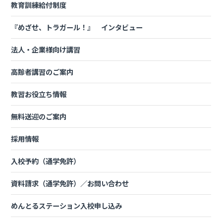
動車学校にはあります！
教育訓練給付制度
『めざせ、トラガール！』 インタビュー
法人・企業様向け講習
高齢者講習のご案内
教習お役立ち情報
無料送迎のご案内
採用情報
入校予約（通学免許）
「あんしん」その1
・・・
全車種完全スケジュール制であんしん！
資料請求（通学免許）／お問い合わせ
茨城けんなん自動車学校では、
全車種全員スケジュール制
めんとるステーション入校申し込み
となっています。お申し込み時に、お客様が通える日程を