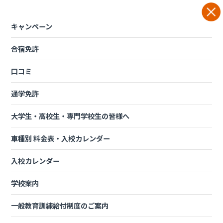
Skip
to
content
キャンペーン
合宿免許
車種別 料金表・入校カレンダ
ー
口コミ
通学免許
中型・けん引・大型特殊車セット教習
大学生・高校生・専門学校生の皆様へ
料金一覧
車種別 料金表・入校カレンダー
入校カレンダー
入校のご予約フォームはこちら
学校案内
一般教育訓練給付金講座もラインナップ！
一般教育訓練給付制度のご案内