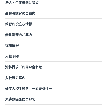
法人・企業様向け講習
教育訓練経費の
最大20％
（上限10万円）が支給される教育訓練給
付金講座も用意。
高齢者講習のご案内
一般教育訓練指定講座の詳細はコチラ
教習お役立ち情報
（指定講座の料金は2022年度の料金になります）
無料送迎のご案内
採用情報
【セット教習】中型＋大型特殊（税込）
入校予約
資料請求／お問い合わせ
入校後の案内
一般教育訓練
通学入校手続き ー必要条件ー
所持免許
マイスケジュールコース
指定講座
準中型
¥230,230
未書類提出について
給付金対象講
準中型5t限定MT
¥249,260