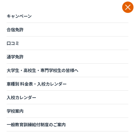
Skip
to
content
キャンペーン
合宿免許
入校後の案内
口コミ
通学免許
入校後の案内
大学生・高校生・専門学校生の皆様へ
車種別 料金表・入校カレンダー
入所から卒業までの流れ
予定表の見方
教習の流れ
入校カレンダー
配車について
効果測定について
教習受講時の注意点
学校案内
送迎について
校内サービスについて
SNSについて
校内MAP
駐車場について
【合宿】学校でのお手続き
一般教育訓練給付制度のご案内
【合宿】宿舎ルール(重要)