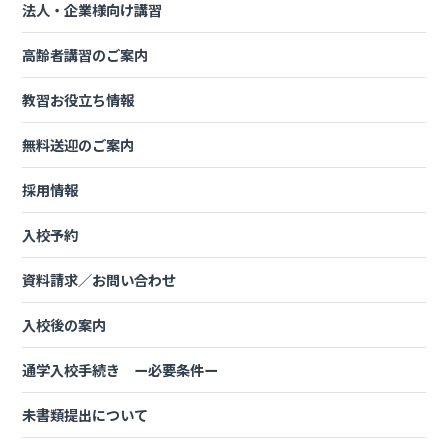
法人・企業様向け講習
【合宿】コースを歩いて覚えよう！
高齢者講習のご案内
教習お役立ち情報
教習所入校日から卒業日までの流れ
無料送迎のご案内
採用情報
入校予約
資料請求／お問い合わせ
入校後の案内
通学入校手続き ー必要条件ー
初日は13:10～入校式 14:10～適性検査 15:10～学科１(免許な
未書類提出について
しの方)まで受けていただきます。 その後は個人の予定によりま