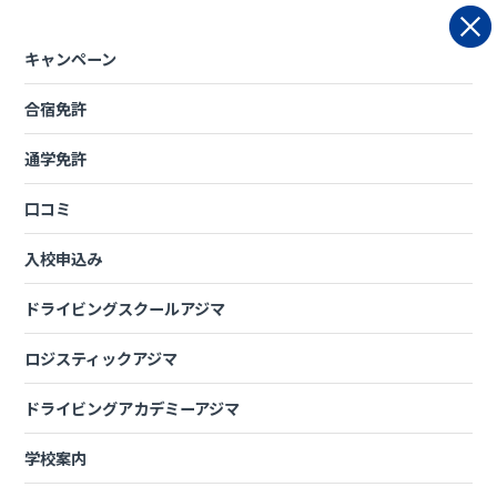
Skip
to
content
キャンペーン
合宿免許
プライバシーポリシー
通学免許
口コミ
プライバシーポリシー
入校申込み
株式会社アジマ自動車学校（以下「当校」と称します。）は、個
ドライビングスクールアジマ
人情報の保護に関する法律その他の関係法令・ガイドライン等を
遵守し、個人情報を適正に取り扱うことを宣言します。
ロジスティックアジマ
ドライビングアカデミーアジマ
1 不適正利用の禁止
学校案内
当校は、違法又は不当な行為を助長し、又は誘発するおそれがあ
る方法により個人情報を利用しません。