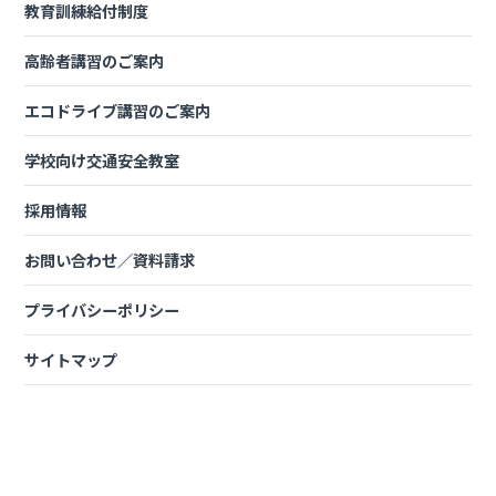
教育訓練給付制度
高齢者講習のご案内
2 個人情報の適正な取得
エコドライブ講習のご案内
当校は、偽りその他不正の手段により個人情報を取得しません。
学校向け交通安全教室
3 要配慮個人情報の取得
採用情報
当校は、法令に定める場合を除き、あらかじめご本人の同意を得
お問い合わせ／資料請求
ないで、要配慮個人情報を取得しません。
プライバシーポリシー
4 個人情報の利用目的
サイトマップ
当校が取得した個人情報は、次の目的で利用します。
なお、変更前の利用目的と関連性を有すると合理的に認められる
範囲を超えて、利用目的を変更しません。