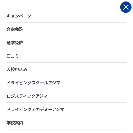
Skip
to
content
キャンペーン
合宿免許
ロジスティックアジマ
通学免許
口コミ
2026年4月
5月
6月
7月
入校申込み
ドライビングスクールアジマ
ロジスティックアジマ
4月の講習日程
ドライビングアカデミーアジマ
フォークリフト運転技能講習
学校案内
平日コース
4月13日（月）～16日（木） 定員に達しま した