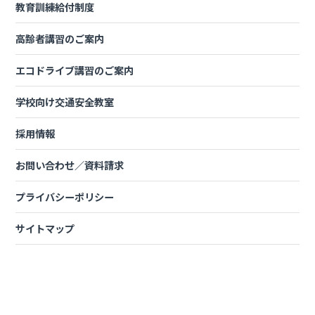
教育訓練給付制度
平日コース
4月21日（火）～24日（金）
4月11日（土）、12日（日）、18日（土）、19日
土日コース
高齢者講習のご案内
（日）
エコドライブ講習のご案内
小型移動式クレーン運転技能講習
学校向け交通安全教室
平日コース
予定なし
採用情報
お問い合わせ／資料請求
玉掛け運転技能講習
プライバシーポリシー
平日コース
予定なし
サイトマップ
車両系建設機械運転技能講習
予定なし