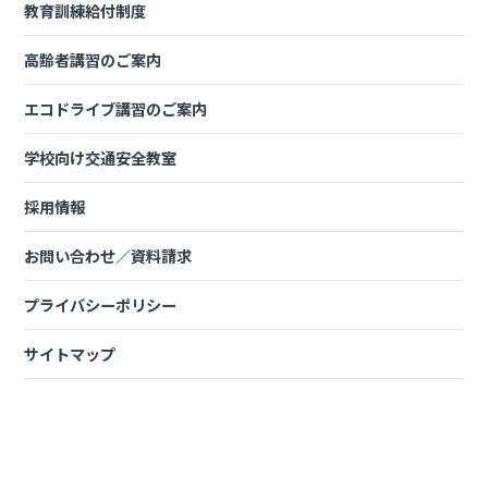
教育訓練給付制度
改定後の教習料金につきましては、下記リンクよりご確認くださ
い
高齢者講習のご案内
普通車免許教習料金
エコドライブ講習のご案内
準中型車免許教習料金
学校向け交通安全教室
【改定時期】2025年10月1日より
採用情報
お問い合わせ／資料請求
プライバシーポリシー
サイトマップ
Instagram
YouTube