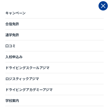
Skip
to
content
キャンペーン
合宿免許
通学免許
口コミ
普通自動車(AT・MT)料金改定に関する
入校申込み
お知らせ
ドライビングスクールアジマ
投稿日：2025年9月22日
ロジスティックアジマ
いつもドライビングスクールアジマをご利用いただき、誠にあり
がとうございます。
ドライビングアカデミーアジマ
この度、2025年10月1日（水）より普通自動車免許（AT・MT）
及び準中型車免許の教習料金を改定させていただくこととなりま
学校案内
した。
何卒ご理解賜りますよう、よろしくお願い申し上げます。