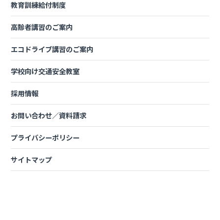
教育訓練給付制度
福祉有償運送（79条登録・自家用有償旅客運送）
交通空白地有償運送
高齢者講習のご案内
訪問介護員等による有償運送（通院等乗降介助など、
ぶら下がり許可）
エコドライブ講習のご案内
福祉有償運送運転者講習・セダン等運転者講習の修了
証の有効期限はありません
学校向け交通安全教室
採用情報
お問い合わせ／資料請求
運転免許関係
プライバシーポリシー
所持免許
条件等
第二種免許 所持者
免許停止中ではないこと
サイトマップ
第一種免許 所持者
過去2年以内に免許停止がないこと
福祉有償運送（79条登録・自家用有償旅客運送）