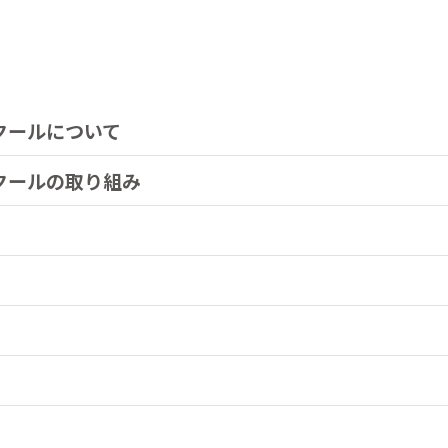
クールについて
スクールの取り組み
良教習所として表彰されました
Cドライビングスクールの取り組み
採用情報
学科試