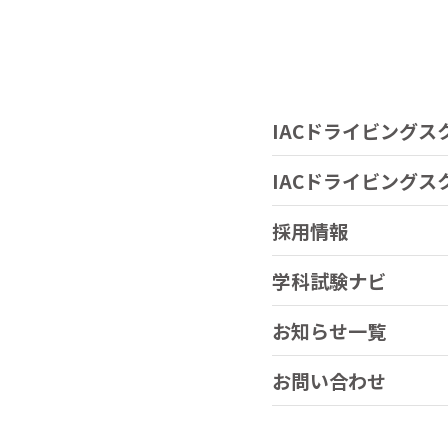
Skip
to
content
IACドライビングス
IACドライビング
採用情報
学科試験ナビ
ホーム
>
お知らせ
>
「土浦北インター自動車学校」が優
お知らせ一覧
お問い合わせ
IACドライビングスクールについて
IA